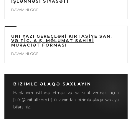
İŞLƏNMƏSİ SİYASƏTİ
DAVAMINI GÖR
UNI YAZI GEREÇLƏRİ KIRTASİYE SAN.
VƏ TİC. A.Ş. MƏLUMAT SAHİBİ
MÜRACİƏT FORMASI
DAVAMINI GÖR
BİZİMLE ƏLAQƏ SAXLAYIN
Haqlarınızı istifadə etmək və ya sual vermək üçün
[
info@uniball.com.tr
] ünvanından bizimlə əlaqə saxlaya
bilərsiniz.