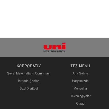
KORPORATIV
TEZ MENÜ
Şəxsi Məlumatların Qorunması
Ana Səhifə
İstifadə Şərtləri
Haqqımızda
Sayt Xəritəsi
Məhsullar
Texnologiyalar
Əlaqə