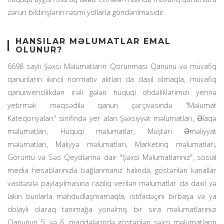
zəruri bildirişlərin rəsmi yollarla göndərilməsidir.
HANSILAR MƏLUMATLAR EMAL
OLUNUR?
6698 saylı Şəxsi Məlumatların Qorunması Qanunu və müvafiq
qanunların ikincil normativ aktları da daxil olmaqla, müvafiq
qanunvericilikdən irəli gələn hüquqi öhdəliklərimizi yerinə
yetirmək məqsədilə qanun çərçivəsində "Məlumat
Kateqoriyaları" sinifində yer alan Şəxsiyyət məlumatları, Əlaqə
məlumatları, Hüquqi məlumatlar, Müştəri Əməliyyat
məlumatları, Maliyyə məlumatları, Marketinq məlumatları,
Görüntü və Səs Qeydlərinə dair "Şəxsi Məlumatlarınız", sosial
media hesablarınızla bağlanmanız halında, göstərilən kanallar
vasitəsilə paylaşılmasına razılıq verilən məlumatlar da daxil və
lakin bunlarla məhdudlaşmamaqla, istifadəçini birbaşa və ya
dolaylı olaraq tanımağa yönəlmiş bir sıra məlumatlarınızı
Qanunun 5. və 6. maddələrində göstərilən şəxsi məlumatların