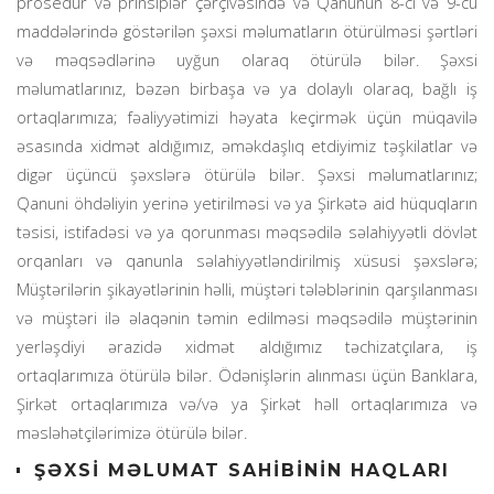
prosedur və prinsiplər çərçivəsində və Qanunun 8-ci və 9-cu
maddələrində göstərilən şəxsi məlumatların ötürülməsi şərtləri
və məqsədlərinə uyğun olaraq ötürülə bilər. Şəxsi
məlumatlarınız, bəzən birbaşa və ya dolaylı olaraq, bağlı iş
ortaqlarımıza; fəaliyyətimizi həyata keçirmək üçün müqavilə
əsasında xidmət aldığımız, əməkdaşlıq etdiyimiz təşkilatlar və
digər üçüncü şəxslərə ötürülə bilər. Şəxsi məlumatlarınız;
Qanuni öhdəliyin yerinə yetirilməsi və ya Şirkətə aid hüquqların
təsisi, istifadəsi və ya qorunması məqsədilə səlahiyyətli dövlət
orqanları və qanunla səlahiyyətləndirilmiş xüsusi şəxslərə;
Müştərilərin şikayətlərinin həlli, müştəri tələblərinin qarşılanması
və müştəri ilə əlaqənin təmin edilməsi məqsədilə müştərinin
yerləşdiyi ərazidə xidmət aldığımız təchizatçılara, iş
ortaqlarımıza ötürülə bilər. Ödənişlərin alınması üçün Banklara,
Şirkət ortaqlarımıza və/və ya Şirkət həll ortaqlarımıza və
məsləhətçilərimizə ötürülə bilər.
ŞƏXSİ MƏLUMAT SAHİBİNİN HAQLARI