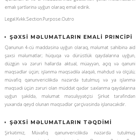
emalı şərtlərinə uyğun olaraq emal edirik.
Legal.Kvkk.Section.Purpose.Outro
ŞƏXSİ MƏLUMATLARIN EMALİ PRINCİPİ
Qanunun 4-cü maddəsinə uyğun olaraq, məlumat sahibinə aid
şəxsi məlumatlar; hüquqa və dürüstlük qaydalarına uyğun,
düzgün və zəruri hallarda aktual, müəyyən, açıq və qanuni
məqsədlər üçün; işlənmə məqsədilə əlaqəli, məhdud və ölçülü;
müvafiq qanunvericilikdə nəzərdə tutulmuş və ya işlənmə
məqsədi üçün zəruri olan müddət qədər saxlanma qaydalarına
uyğun şəkildə, məlumat məsuliyyətçisi Şirkət tərəfindən
yuxarıda qeyd olunan məqsədlər çərçivəsində işlənəcəkdir.
ŞƏXSİ MƏLUMATLARIN TƏQDİMİ
Şirkətimiz, Müvafiq qanunvericilikdə nəzərdə tutulmuş