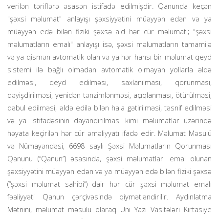
verilən təriflərə əsasən istifadə edilmişdir. Qanunda keçən
"şəxsi məlumat" anlayışı şəxsiyyətini müəyyən edən və ya
müəyyən edə bilən fiziki şəxsə aid hər cür məlumatı; "şəxsi
məlumatların emalı" anlayışı isə, şəxsi məlumatların tamamilə
və ya qismən avtomatik olan və ya hər hansı bir məlumat qeyd
sistemi ilə bağlı olmadan avtomatik olmayan yollarla əldə
edilməsi, qeyd edilməsi, saxlanılması, qorunması,
dəyişdirilməsi, yenidən tənzimlənməsi, açıqlanması, ötürülməsi,
qəbul edilməsi, əldə edilə bilən hala gətirilməsi, təsnif edilməsi
və ya istifadəsinin dayandırılması kimi məlumatlar üzərində
həyata keçirilən hər cür əməliyyatı ifadə edir. Məlumat Məsulü
və Nümayəndəsi, 6698 saylı Şəxsi Məlumatların Qorunması
Qanunu (“Qanun”) əsasında, şəxsi məlumatları emal olunan
şəxsiyyətini müəyyən edən və ya müəyyən edə bilən fiziki şəxsə
(“şəxsi məlumat sahibi”) dair hər cür şəxsi məlumat emalı
fəaliyyəti Qanun çərçivəsində qiymətləndirilir. Aydınlatma
Mətnini, məlumat məsulu olaraq Uni Yazı Vasitələri Kırtasiye