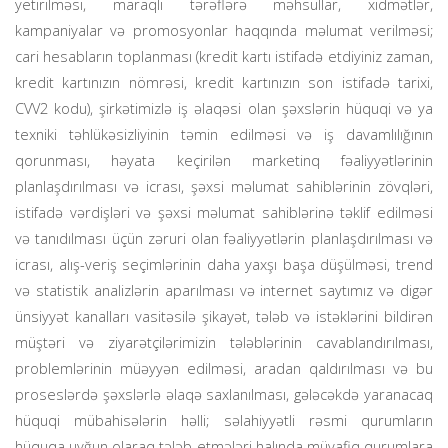
yetirilməsi, maraqlı tərəflərə məhsullar, xidmətlər,
kampaniyalar və promosyonlar haqqında məlumat verilməsi;
cari hesabların toplanması (kredit kartı istifadə etdiyiniz zaman,
kredit kartınızın nömrəsi, kredit kartınızın son istifadə tarixi,
CVV2 kodu), şirkətimizlə iş əlaqəsi olan şəxslərin hüquqi və ya
texniki təhlükəsizliyinin təmin edilməsi və iş davamlılığının
qorunması, həyata keçirilən marketinq fəaliyyətlərinin
planlaşdırılması və icrası, şəxsi məlumat sahiblərinin zövqləri,
istifadə vərdişləri və şəxsi məlumat sahiblərinə təklif edilməsi
və tanıdılması üçün zəruri olan fəaliyyətlərin planlaşdırılması və
icrası, alış-veriş seçimlərinin daha yaxşı başa düşülməsi, trend
və statistik analizlərin aparılması və internet saytımız və digər
ünsiyyət kanalları vasitəsilə şikayət, tələb və istəklərini bildirən
müştəri və ziyarətçilərimizin tələblərinin cavablandırılması,
problemlərinin müəyyən edilməsi, aradan qaldırılması və bu
proseslərdə şəxslərlə əlaqə saxlanılması, gələcəkdə yaranacaq
hüquqi mübahisələrin həlli; səlahiyyətli rəsmi qurumların
hüquqa uyğun olaraq tələb etmələri halında müvafiq qurumlara