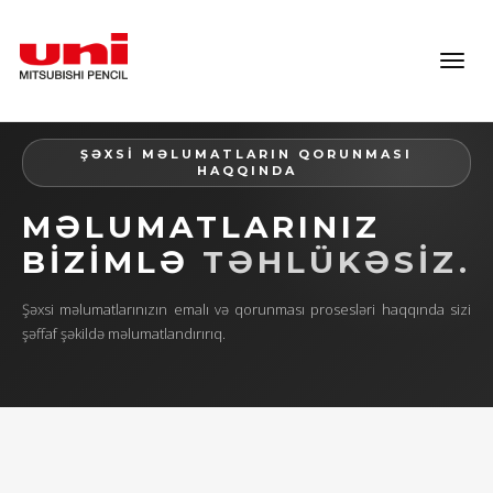
Toggl
navig
ŞƏXSİ MƏLUMATLARIN QORUNMASI
HAQQINDA
MƏLUMATLARINIZ
BİZİMLƏ
TƏHLÜKƏSIZ.
Şəxsi məlumatlarınızın emalı və qorunması prosesləri haqqında sizi
şəffaf şəkildə məlumatlandırırıq.