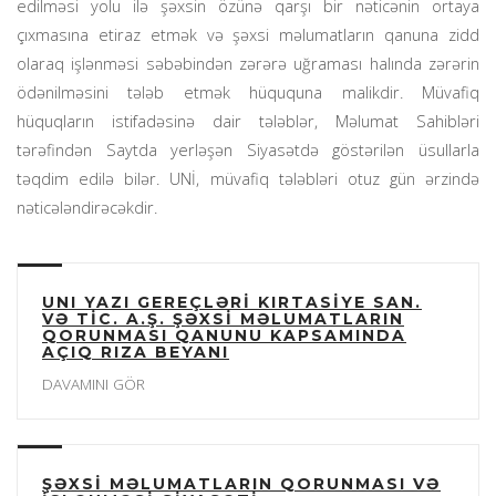
edilməsi yolu ilə şəxsin özünə qarşı bir nəticənin ortaya
çıxmasına etiraz etmək və şəxsi məlumatların qanuna zidd
olaraq işlənməsi səbəbindən zərərə uğraması halında zərərin
ödənilməsini tələb etmək hüququna malikdir. Müvafiq
hüquqların istifadəsinə dair tələblər, Məlumat Sahibləri
tərəfindən Saytda yerləşən Siyasətdə göstərilən üsullarla
təqdim edilə bilər. UNİ, müvafiq tələbləri otuz gün ərzində
nəticələndirəcəkdir.
UNI YAZI GEREÇLƏRİ KIRTASİYE SAN.
VƏ TİC. A.Ş. ŞƏXSİ MƏLUMATLARIN
QORUNMASI QANUNU KAPSAMINDA
AÇIQ RIZA BEYANI
DAVAMINI GÖR
ŞƏXSİ MƏLUMATLARIN QORUNMASI VƏ