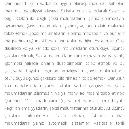
Qanunun 11-ci maddəsinə uyğun olaraq, məlumat sahibləri
məlumat məsuliyyəti daşıyan Şirkətə müraciət edərək özləri ilə
bağlı: Özləri ilə bağlı şəxsi məlumatların işlənib-işlənmədiyini
öyrənmək, Şəxsi məlumatları işlənmişsə, buna dair məlumat
tələb etmək, Şəxsi məlumatların işlənmə məqsədini və bunların
məqsədinə uyğun istifadə olunub-olunmadığını öyrənmək, Ölkə
daxilində və ya xaricdə şəxsi məlumatların ötürüldüyü üçüncü
şəxsləri bilmək, Şəxsi məlumatların tam olmayan və ya yanlış
işlənməsi halında onların düzəldilməsini tələb etmək və bu
çərçivədə həyata keçirilən əməliyyatın şəxsi məlumatların
ötürüldüyü üçüncü şəxslərə bildirilmesini tələb etmək, Qanunun
7-ci maddəsində nəzərdə tutulan şərtlər çərçivəsində şəxsi
məlumatlarının silinməsini və ya məhv edilməsini tələb etmək;
Qanunun 11-ci maddəsinin (d) və (e) bəndləri üzrə həyata
keçirilən əməliyyatların, şəxsi məlumatlarının ötürüldüyü üçüncü
şəxslərə bildirilmesini tələb etmək, İstifadə olunan
məlumatların yalnız avtomatik sistemlər vasitəsilə təhlil