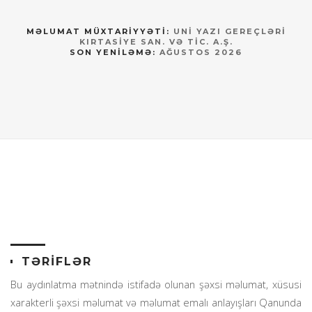
MƏLUMAT MÜXTARİYYƏTİ:
UNİ YAZI GEREÇLƏRİ
KIRTASİYE SAN. VƏ TİC. A.Ş.
SON YENILƏMƏ:
AĞUSTOS 2026
TƏRİFLƏR
Bu aydınlatma mətnində istifadə olunan şəxsi məlumat, xüsusi
xarakterli şəxsi məlumat və məlumat emalı anlayışları Qanunda