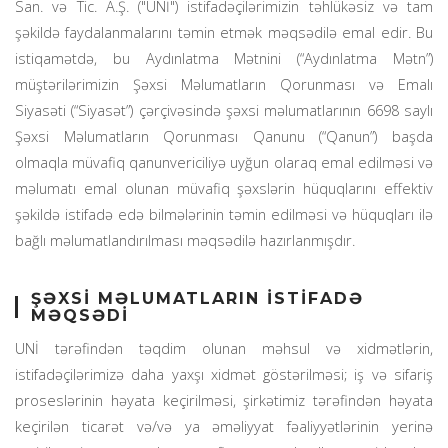
San. və Tic. A.Ş. ("UNİ") istifadəçilərimizin təhlükəsiz və tam
şəkildə faydalanmalarını təmin etmək məqsədilə emal edir. Bu
istiqamətdə, bu Aydınlatma Mətnini (“Aydınlatma Mətn”)
müştərilərimizin Şəxsi Məlumatların Qorunması və Emalı
Siyasəti (“Siyasət”) çərçivəsində şəxsi məlumatlarının 6698 saylı
Şəxsi Məlumatların Qorunması Qanunu (“Qanun”) başda
olmaqla müvafiq qanunvericiliyə uyğun olaraq emal edilməsi və
məlumatı emal olunan müvafiq şəxslərin hüquqlarını effektiv
şəkildə istifadə edə bilmələrinin təmin edilməsi və hüquqları ilə
bağlı məlumatlandırılması məqsədilə hazırlanmışdır.
ŞƏXSİ MƏLUMATLARIN İSTİFADƏ
MƏQSƏDİ
UNİ tərəfindən təqdim olunan məhsul və xidmətlərin,
istifadəçilərimizə daha yaxşı xidmət göstərilməsi; iş və sifariş
proseslərinin həyata keçirilməsi, şirkətimiz tərəfindən həyata
keçirilən ticarət və/və ya əməliyyat fəaliyyətlərinin yerinə