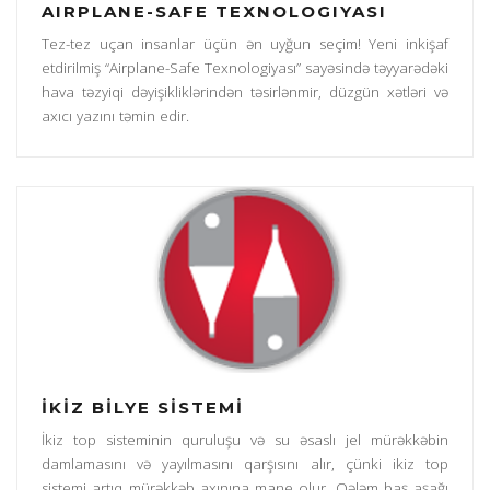
AIRPLANE-SAFE TEXNOLOGIYASI
Tez-tez uçan insanlar üçün ən uyğun seçim! Yeni inkişaf
etdirilmiş “Airplane-Safe Texnologiyası” sayəsində təyyarədəki
hava təzyiqi dəyişikliklərindən təsirlənmir, düzgün xətləri və
axıcı yazını təmin edir.
İKİZ BİLYE SİSTEMİ
İkiz top sisteminin quruluşu və su əsaslı jel mürəkkəbin
damlamasını və yayılmasını qarşısını alır, çünki ikiz top
sistemi artıq mürəkkəb axınına mane olur. Qələm baş aşağı