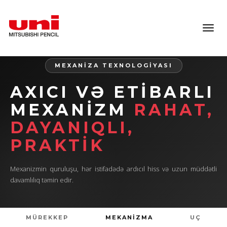
Toggl
navig
MEXANİZA TEXNOLOGİYASI
AXICI VƏ ETIBARLI
MEXANIZM
RAHAT,
DAYANIQLI,
PRAKTIK
Mexanizmin quruluşu, hər istifadədə ardıcıl hiss və uzun müddətli
davamlılıq təmin edir.
MÜREKKEP
MEKANİZMA
UÇ