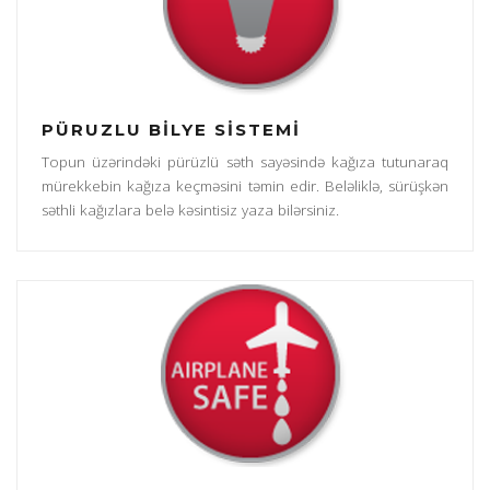
PÜRUZLU BİLYE SİSTEMİ
Topun üzərindəki pürüzlü səth sayəsində kağıza tutunaraq
mürekkebin kağıza keçməsini təmin edir. Beləliklə, sürüşkən
səthli kağızlara belə kəsintisiz yaza bilərsiniz.