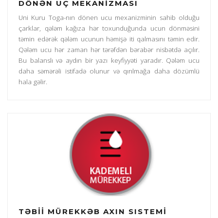
DÖNƏN UÇ MEKANİZMASI
Uni Kuru Toga-nın dönen ucu mexanizminin sahib olduğu
çarklar, qələm kağıza hər toxunduğunda ucun dönməsini
təmin edərək qələm ucunun həmişə iti qalmasını təmin edir.
Qələm ucu hər zaman hər tərəfdən bərabər nisbətdə açılır.
Bu balanslı və aydın bir yazı keyfiyyəti yaradır. Qələm ucu
daha səmərəli istifadə olunur və qırılmağa daha dözümlü
hala gəlir.
TƏBİİ MÜREKKƏB AXIN SISTEMİ