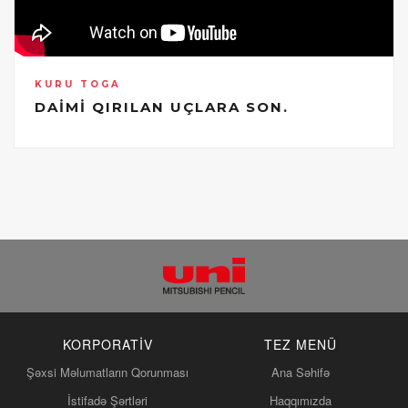
KURU TOGA
DAİMİ QIRILAN UÇLARA SON.
KORPORATIV
TEZ MENÜ
Şəxsi Məlumatların Qorunması
Ana Səhifə
İstifadə Şərtləri
Haqqımızda