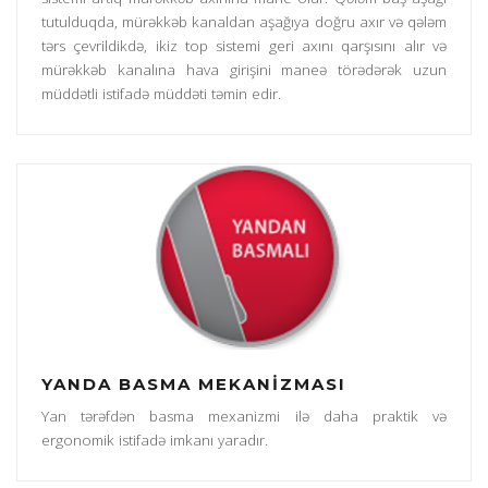
tutulduqda, mürəkkəb kanaldan aşağıya doğru axır və qələm
tərs çevrildikdə, ikiz top sistemi geri axını qarşısını alır və
mürəkkəb kanalına hava girişini maneə törədərək uzun
müddətli istifadə müddəti təmin edir.
YANDA BASMA MEKANİZMASI
Yan tərəfdən basma mexanizmi ilə daha praktik və
ergonomik istifadə imkanı yaradır.