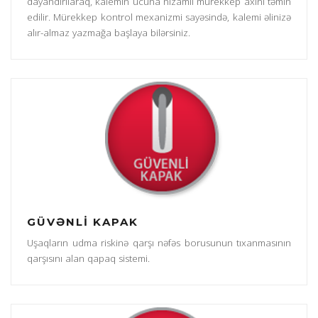
dayandırılaraq, kalemin ucuna nizamlı mürekkep axını təmin
edilir. Mürekkep kontrol mexanizmi sayəsində, kalemi əlinizə
alır-almaz yazmağa başlaya bilərsiniz.
GÜVƏNLİ KAPAK
Uşaqların udma riskinə qarşı nəfəs borusunun tıxanmasının
qarşısını alan qapaq sistemi.