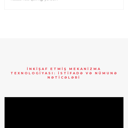
İNKİŞAF ETMİŞ MEKANİZMA
TEXNOLOGİYASI: İSTİFADƏ VƏ NÜMUNƏ
NƏTİCƏLƏRİ