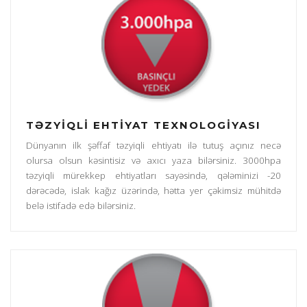
TƏZYİQLİ EHTİYAT TEXNOLOGİYASI
Dünyanın ilk şəffaf təzyiqli ehtiyatı ilə tutuş açınız necə
olursa olsun kəsintisiz və axıcı yaza bilərsiniz. 3000hpa
təzyiqli mürekkep ehtiyatları sayəsində, qələminizi -20
dərəcədə, islak kağız üzərində, hətta yer çəkimsiz mühitdə
belə istifadə edə bilərsiniz.