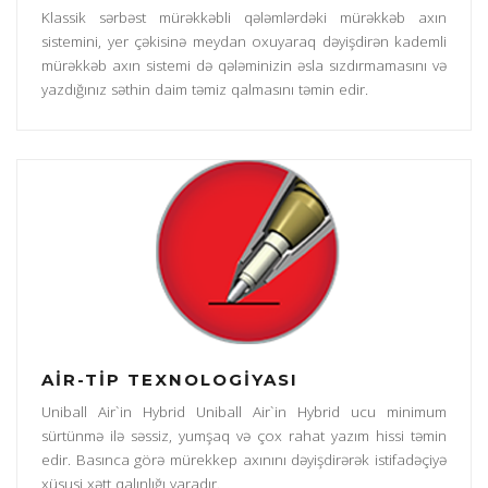
Klassik sərbəst mürəkkəbli qələmlərdəki mürəkkəb axın
sistemini, yer çəkisinə meydan oxuyaraq dəyişdirən kademli
mürəkkəb axın sistemi də qələminizin əsla sızdırmamasını və
yazdığınız səthin daim təmiz qalmasını təmin edir.
AİR-TİP TEXNOLOGİYASI
Uniball Air`in Hybrid Uniball Air`in Hybrid ucu minimum
sürtünmə ilə səssiz, yumşaq və çox rahat yazım hissi təmin
edir. Basınca görə mürekkep axınını dəyişdirərək istifadəçiyə
xüsusi xətt qalınlığı yaradır.